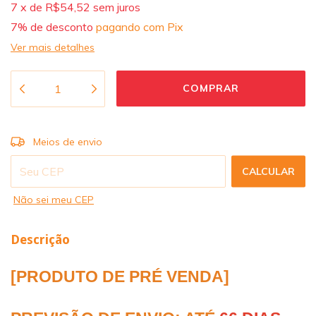
7
x
de
R$54,52
sem juros
7% de desconto
pagando com Pix
Ver mais detalhes
ALTERAR CEP
Entregas para o CEP:
Meios de envio
CALCULAR
Não sei meu CEP
Descrição
[PRODUTO DE PRÉ VENDA]