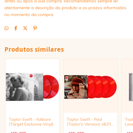
antes ou após a sua compra. Recomendamos sempre ler
atentamente a descrição do produto e os prazos informados
no momento da compra.
Produtos similares
Taylor Swift - folklore
Taylor Swift - Red
Tayl
(Target Exclusive Vinyl)
(Taylor's Version) (4LP)
Lave
(Target Exclusive, Vinyl)
(Tar