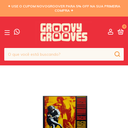
✦ USE O CUPOM NOVOGROOVER PARA 5% OFF NA SUA PRIMEIRA
COMPRA ✦
0