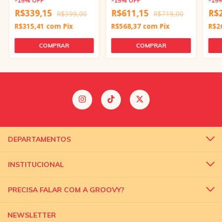
-
15
%
OFF
-
15
%
OFF
-
15
R$339,15
R$611,15
R$
R$399,00
R$719,00
R$315,41
com
Pix
R$568,37
com
Pix
R$2
DEPARTAMENTOS
INSTITUCIONAL
PRECISA FALAR COM A GROOVY?
NEWSLETTER