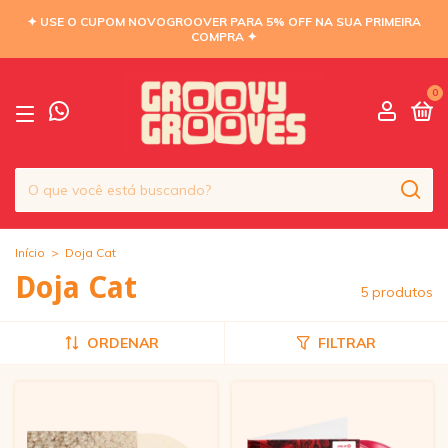
✦ USE O CUPOM NOVOGROOVER PARA 5% OFF NA SUA PRIMEIRA
COMPRA ✦
0
Início
>
Doja Cat
Doja Cat
5 produtos
ORDENAR
FILTRAR