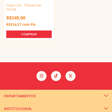
Doja Cat - Planet Her
(Vinyl)
R$349,00
R$324,57
com
Pix
DEPARTAMENTOS
INSTITUCIONAL