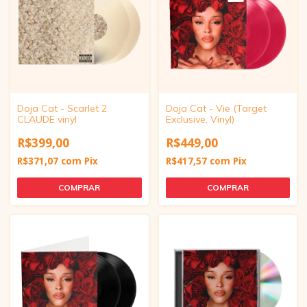
Doja Cat - Scarlet 2
Doja Cat - Vie (Target
CLAUDE vinyl
Exclusive, Vinyl)
R$399,00
R$449,00
R$371,07
com
Pix
R$417,57
com
Pix