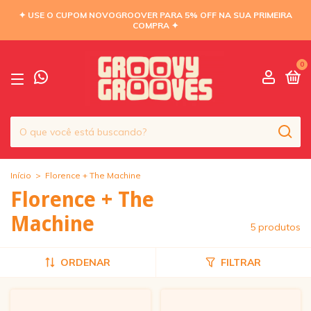
✦ USE O CUPOM NOVOGROOVER PARA 5% OFF NA SUA PRIMEIRA
COMPRA ✦
0
Início
>
Florence + The Machine
Florence + The
Machine
5 produtos
ORDENAR
FILTRAR