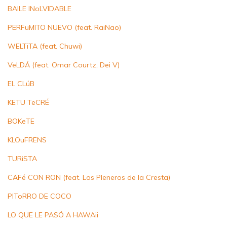
BAILE INoLVIDABLE
PERFuMITO NUEVO (feat. RaiNao)
WELTiTA (feat. Chuwi)
VeLDÁ (feat. Omar Courtz, Dei V)
EL CLúB
KETU TeCRÉ
BOKeTE
KLOuFRENS
TURiSTA
CAFé CON RON (feat. Los Pleneros de la Cresta)
PIToRRO DE COCO
LO QUE LE PASÓ A HAWAii