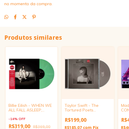
no momento da compra.
Produtos similares
Billie Eilish - WHEN WE
Taylor Swift - The
Mad
ALL FALL ASLEEP,
Tortured Poets
CON
WHERE DO WE GO?
Department: The
Trac
(Target Exclusive, Glow
-
14
%
OFF
Anthology (Target
Viny
R$199,00
R$
in the Dark Vinyl)
Exclusive, CD)
R$319,00
R$369,00
R$185,07
com
Pix
R$4