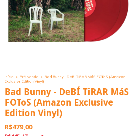
Início
>
Pré-venda
>
Bad Bunny - DeBÍ TiRAR MáS FOToS (Amazon
Exclusive Edition Vinyl)
Bad Bunny - DeBÍ TiRAR MáS
FOToS (Amazon Exclusive
Edition Vinyl)
R$479,00