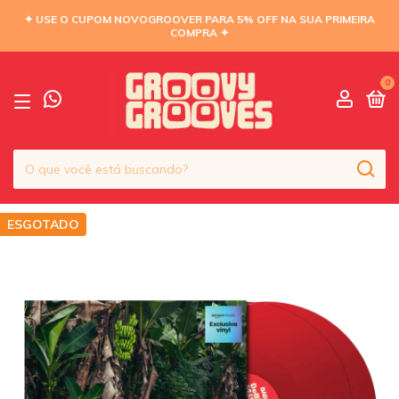
✦ USE O CUPOM NOVOGROOVER PARA 5% OFF NA SUA PRIMEIRA
COMPRA ✦
0
ESGOTADO