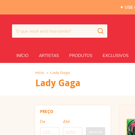
✦ USE
INÍCIO
ARTISTAS
PRODUTOS
EXCLUSIVOS
Início
>
Lady Gaga
Lady Gaga
PREÇO
De
Até
APLICAR