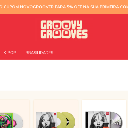
 O CUPOM NOVOGROOVER PARA 5% OFF NA SUA PRIMEIRA CO
K-POP
BRASILIDADES