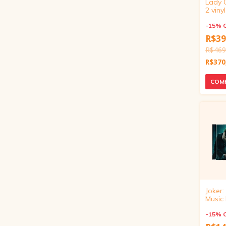
Lady 
2 viny
-
15
%
R$39
R$469
R$370
Joker:
Music
Motion
-
15
%