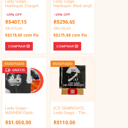
Lady Gaga -
Lady Gaga -
Harlequin (Target
Harlequin (Red vinyl)
Exclusive, Vinyl)
-
15
%
OFF
-
15
%
OFF
R$407,15
R$296,65
R$479,00
R$349,00
R$378,65
com
Pix
R$275,88
com
Pix
ESGOTADO
ESGOTADO
GRÁTIS
Lady Gaga -
[CD SEMINOVO]
MAYHEM (Split
Lady Gaga - The
Orange and Black
Fame Monster
Liquid vinyl)
R$1.050,00
R$110,00