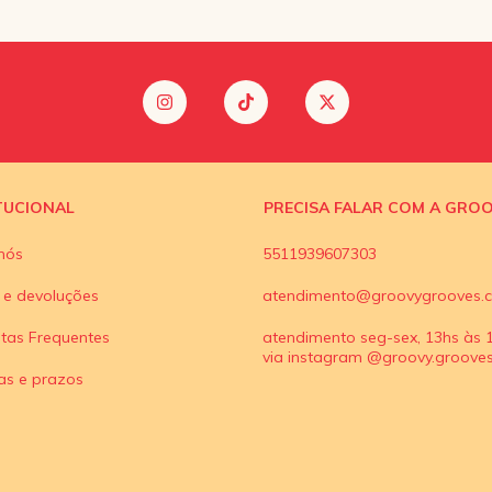
TUCIONAL
PRECISA FALAR COM A GRO
nós
5511939607303
 e devoluções
atendimento@groovygrooves.c
tas Frequentes
atendimento seg-sex, 13hs às 
via instagram @groovy.grooves 
as e prazos