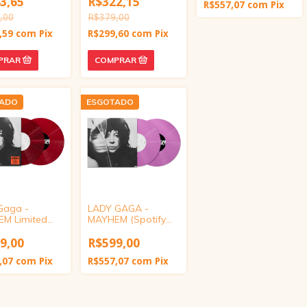
3,65
R$322,15
R$557,07
com
Pix
,00
R$379,00
,59
com
Pix
R$299,60
com
Pix
TADO
ESGOTADO
Gaga -
LADY GAGA -
M Limited
MAYHEM (Spotify
n Translucent
Fans First Exclusive
inyl
vinyl)
9,00
R$599,00
,07
com
Pix
R$557,07
com
Pix