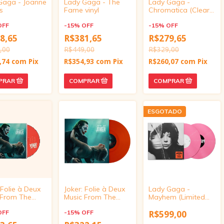
Gaga - Joanne
Lady Gaga - The
Lady Gaga -
ls
Fame vinyl
Chromatica (Clear
Limited Edition vinyl)
OFF
-
15
%
OFF
-
15
%
OFF
8,65
R$381,65
R$279,65
,00
R$449,00
R$329,00
,74
com
Pix
R$354,93
com
Pix
R$260,07
com
Pix
ESGOTADO
 Folie à Deux
Joker: Folie à Deux
Lady Gaga -
 From The
Music From The
Mayhem (Limited
, cd
Motion (Picture
Hot Pink Colored
OFF
Translucent Red
-
15
%
OFF
Vinyl)
R$599,00
Vinyl)