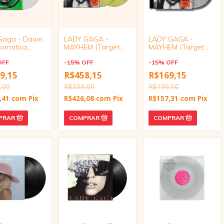
Gaga - Dawn
LADY GAGA -
LADY GAGA -
romatica
MAYHEM (Target
MAYHEM (Target
 Vinyl)
Exclusive, vinyl)
Exclusive, cd)
OFF
-
15
%
OFF
-
15
%
OFF
9,15
R$458,15
R$169,15
,00
R$539,00
R$199,00
,41
com
Pix
R$426,08
com
Pix
R$157,31
com
Pix