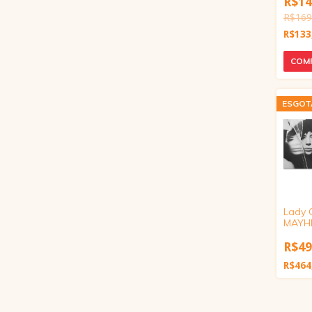
R$14
R$169
R$133
ESGO
Lady 
MAYHE
Editio
Ruby V
R$49
R$464