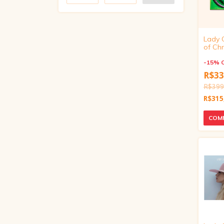
Lady 
of Ch
(Clear
-
15
%
R$33
R$399
R$315