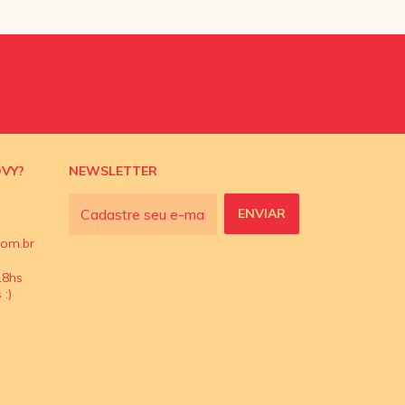
OVY?
NEWSLETTER
om.br
18hs
:)