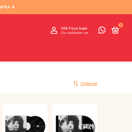
MPRA ✦
0
Olá!
Faça login
Ou cadastre-se
Ordenar